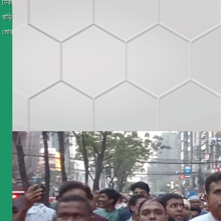
ঢাকা ১৮ আসন, এমপি প্রার্থী, বাংলাদেশ জামায়াতে ইসলামী
বাড়ি ০৩, রোড ২৬, সেক্টর ০৭, উত্তরা, ঢাকা ১২৩০।
মোবাইল: +880 1970-255938, Email: mp@ashrafulhoque.com